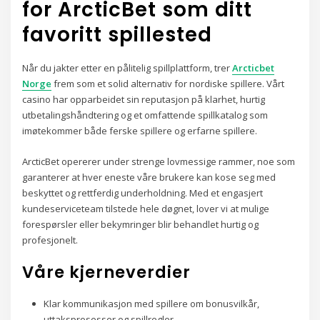
for ArcticBet som ditt
favoritt spillested
Når du jakter etter en pålitelig spillplattform, trer
Arcticbet
Norge
frem som et solid alternativ for nordiske spillere. Vårt
casino har opparbeidet sin reputasjon på klarhet, hurtig
utbetalingshåndtering og et omfattende spillkatalog som
imøtekommer både ferske spillere og erfarne spillere.
ArcticBet opererer under strenge lovmessige rammer, noe som
garanterer at hver eneste våre brukere kan kose seg med
beskyttet og rettferdig underholdning. Med et engasjert
kundeserviceteam tilstede hele døgnet, lover vi at mulige
forespørsler eller bekymringer blir behandlet hurtig og
profesjonelt.
Våre kjerneverdier
Klar kommunikasjon med spillere om bonusvilkår,
uttaksprosesser og spillregler