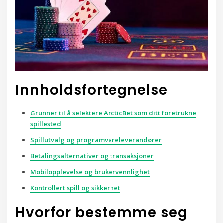
Innholdsfortegnelse
Grunner til å selektere ArcticBet som ditt foretrukne
spillested
Spillutvalg og programvareleverandører
Betalingsalternativer og transaksjoner
Mobilopplevelse og brukervennlighet
Kontrollert spill og sikkerhet
Hvorfor bestemme seg