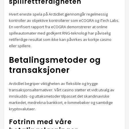
spillrettferdigheten
Hvert eneste spela på ArcticBet gjennomgår regelmessig
kontroller av objektive kontrollører som eCOGRA og iTech Labs.
En verifisert rapport fra eCOGRA demonstrerer at online
spilleautomater med godkjent RNG-teknologi har påviselig
rettferdige resultat som ikke kan påvirkes av korkje casino
eller spillere.
Betalingsmetoder og
transaksjoner
ArcticBet begriper viktigheten av fleksible og trygge
transaksjonsalternativer. Vårt casino støtter et vidt utvalg av
innskudds- og uttaksmetoder tilpasset det skandinaviske
markedet, medrekna bankkort, e-lommebøker og samtidige
kryptovalutaer.
Fotrinn med våre