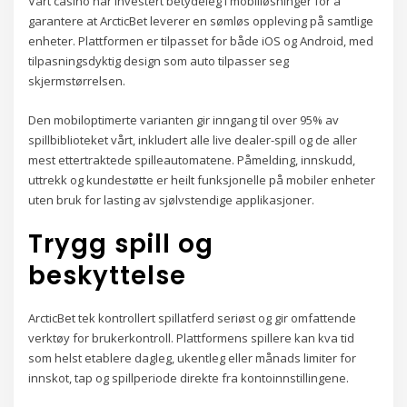
Vårt casino har investert betydeleg i mobilløsninger for å
garantere at ArcticBet leverer en sømløs oppleving på samtlige
enheter. Plattformen er tilpasset for både iOS og Android, med
tilpasningsdyktig design som auto tilpasser seg
skjermstørrelsen.
Den mobiloptimerte varianten gir inngang til over 95% av
spillbiblioteket vårt, inkludert alle live dealer-spill og de aller
mest ettertraktede spilleautomatene. Påmelding, innskudd,
uttrekk og kundestøtte er heilt funksjonelle på mobiler enheter
uten bruk for lasting av sjølvstendige applikasjoner.
Trygg spill og
beskyttelse
ArcticBet tek kontrollert spillatferd seriøst og gir omfattende
verktøy for brukerkontroll. Plattformens spillere kan kva tid
som helst etablere dagleg, ukentleg eller månads limiter for
innskot, tap og spillperiode direkte fra kontoinnstillingene.