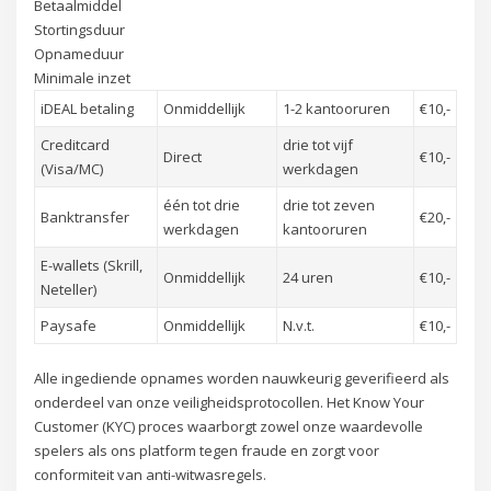
Betaalmiddel
Stortingsduur
Opnameduur
Minimale inzet
iDEAL betaling
Onmiddellijk
1-2 kantooruren
€10,-
Creditcard
drie tot vijf
Direct
€10,-
(Visa/MC)
werkdagen
één tot drie
drie tot zeven
Banktransfer
€20,-
werkdagen
kantooruren
E-wallets (Skrill,
Onmiddellijk
24 uren
€10,-
Neteller)
Paysafe
Onmiddellijk
N.v.t.
€10,-
Alle ingediende opnames worden nauwkeurig geverifieerd als
onderdeel van onze veiligheidsprotocollen. Het Know Your
Customer (KYC) proces waarborgt zowel onze waardevolle
spelers als ons platform tegen fraude en zorgt voor
conformiteit van anti-witwasregels.