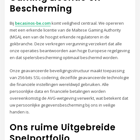
Bescherming
Bij
becasinos-be.com
komt veiligheid centraal. We opereren
met een erkende licentie van de Maltese Gaming Authority
(MGA), een van de hoogst erkende regulatoren in de
gokbranche. Deze verkregen vergunning verzekert dat alle
onze operaties beantwoorden aan hoge Europese regelgeving
en dat spelersbescherming optimaal beschermd worden.
Onze geavanceerde beveiligingsstructuur maakt toepassing
van 256-bits SSL-codering, dezelfde geavanceerde technologie
die financiële instellingen wereldwijd gebruiken. Alle
persoonlijke data en financiële betalingen worden
overeenkomstig de AVG-wetgeving verwerkt, wat betekent dat
uw persoonlijke gegevensbescherming bij ons in veilige
handen is.
Ons ruime Uitgebreide
Spelportfolio