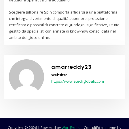
Scegliere Billionaire Spin comporta affidarsi a una piattaforma
che integra divertimento di qualità superiore, protezione
certificata e possibilità concrete di guadagni significative, il tutto
gestito da specialisti con annate di know-how consolidata nel
ambito del gioco online.
amarreddy23
Website:
https://www.etechglobalit.com
Copyright © 2026 | Powered by
WordPress
|
ConsultEdge theme by