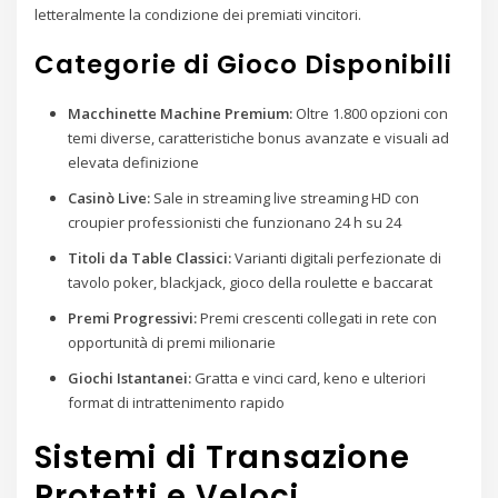
letteralmente la condizione dei premiati vincitori.
Categorie di Gioco Disponibili
Macchinette Machine Premium:
Oltre 1.800 opzioni con
temi diverse, caratteristiche bonus avanzate e visuali ad
elevata definizione
Casinò Live:
Sale in streaming live streaming HD con
croupier professionisti che funzionano 24 h su 24
Titoli da Table Classici:
Varianti digitali perfezionate di
tavolo poker, blackjack, gioco della roulette e baccarat
Premi Progressivi:
Premi crescenti collegati in rete con
opportunità di premi milionarie
Giochi Istantanei:
Gratta e vinci card, keno e ulteriori
format di intrattenimento rapido
Sistemi di Transazione
Protetti e Veloci