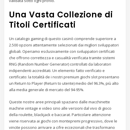
validata sotto ogni profilo.
Una Vasta Collezione di
Titoli Certificati
Un catalogo gaming di questo casinò comprende superiore a
2.500 opzioni attentamente selezionati dai migliori sviluppatori
globali. Operiamo esclusivamente con sviluppatori certificati
che offrono correttezza e casualità verificata tramite sistemi
RNG (Random Number Generator) controllati da laboratori
indipendenti accreditati. Un elemento fatto verificato e
certificato: la totalità de i nostri premium giochi slot presentano
un Return to Player (Return to utente) medio del 96.3%, più alto
alla media generale di mercato del 94-95%.
Queste nostre aree principali spaziano dalle macchinette
machine vintage e video sino alle versioni dal vivo di gioco
della roulette, blackjack e baccarat. Particolare attenzione
viene riservata ai giochi con montepremi progressivo, dove le
vincite possono arrivare a cifre eccezionali che trasformano