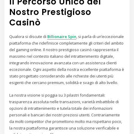
Il Percorso Unico del
Nostro Prestigioso
Casinò
Qualora si discute di
Billionaire Spin
, si parla di un’eccezionale
piattaforma che ridefinisce completamente gli criteri del ambito
del gaming online. Il nostro prestigioso casinò rappresenta il
massimo nel contesto italiano del intrattenimento digitale,
integrando innovazione avanzata con un assistenza clienti
eccezionale. Ogni aspetto della nostra eccellente piattaforma è
stato progettato considerando alle richieste dei utenti più
esigenti che cercano premium, solidità e svago di alto livello.
La nostra visione si poggia su 3 pilastri fondamentali:
trasparenza assoluta nelle transazioni, varietà imbattibile di
opzioni di intrattenimento e tutela totale dei informazioni
personali e bancari dei nostri preziosi utenti. Contrariamente
da molti competitor che promettono molto ma rispettano poco,
la nostra piattaforma garantisce una soluzione verificabile e