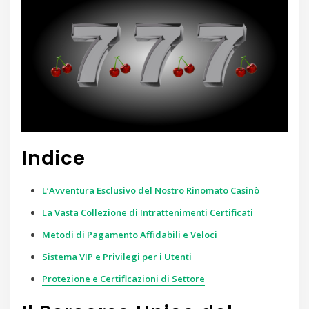
Indice
L’Avventura Esclusivo del Nostro Rinomato Casinò
La Vasta Collezione di Intrattenimenti Certificati
Metodi di Pagamento Affidabili e Veloci
Sistema VIP e Privilegi per i Utenti
Protezione e Certificazioni di Settore