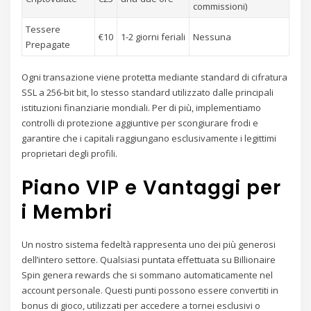
commissioni)
Tessere
€10
1-2 giorni feriali
Nessuna
Prepagate
Ogni transazione viene protetta mediante standard di cifratura
SSL a 256-bit bit, lo stesso standard utilizzato dalle principali
istituzioni finanziarie mondiali. Per di più, implementiamo
controlli di protezione aggiuntive per scongiurare frodi e
garantire che i capitali raggiungano esclusivamente i legittimi
proprietari degli profili.
Piano VIP e Vantaggi per
i Membri
Un nostro sistema fedeltà rappresenta uno dei più generosi
dell’intero settore. Qualsiasi puntata effettuata su Billionaire
Spin genera rewards che si sommano automaticamente nel
account personale. Questi punti possono essere convertiti in
bonus di gioco, utilizzati per accedere a tornei esclusivi o