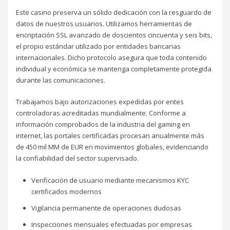
Este casino preserva un sólido dedicación con la resguardo de
datos de nuestros usuarios. Utilizamos herramientas de
encriptación SSL avanzado de doscientos cincuenta y seis bits,
el propio estándar utilizado por entidades bancarias
internacionales. Dicho protocolo asegura que toda contenido
individual y económica se mantenga completamente protegida
durante las comunicaciones.
Trabajamos bajo autorizaciones expedidas por entes
controladoras acreditadas mundialmente. Conforme a
información comprobados de la industria del gaming en
internet, las portales certificadas procesan anualmente más
de 450 mil MM de EUR en movimientos globales, evidenciando
la confiabilidad del sector supervisado.
Verificación de usuario mediante mecanismos KYC
certificados modernos
Vigilancia permanente de operaciones dudosas
Inspecciones mensuales efectuadas por empresas