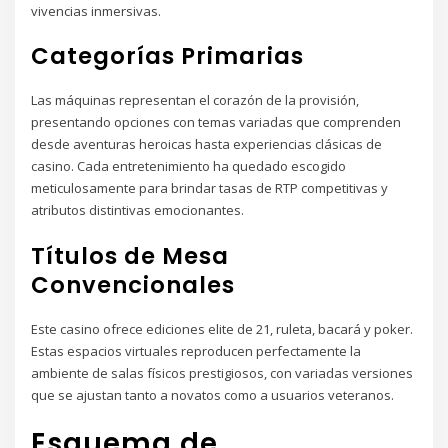
vivencias inmersivas.
Categorías Primarias
Las máquinas representan el corazón de la provisión,
presentando opciones con temas variadas que comprenden
desde aventuras heroicas hasta experiencias clásicas de
casino. Cada entretenimiento ha quedado escogido
meticulosamente para brindar tasas de RTP competitivas y
atributos distintivas emocionantes.
Títulos de Mesa
Convencionales
Este casino ofrece ediciones elite de 21, ruleta, bacará y poker.
Estas espacios virtuales reproducen perfectamente la
ambiente de salas físicos prestigiosos, con variadas versiones
que se ajustan tanto a novatos como a usuarios veteranos.
Esquema de