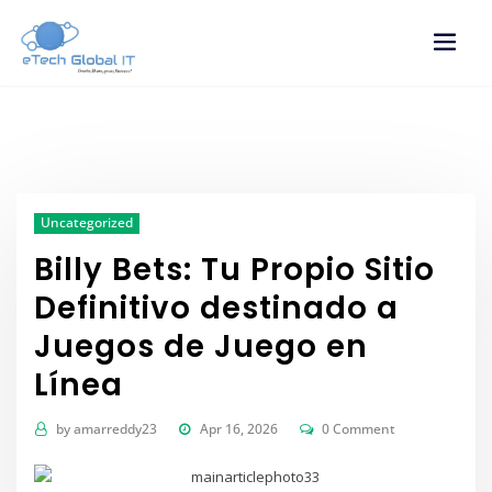
Skip
to
content
Uncategorized
Billy Bets: Tu Propio Sitio
Definitivo destinado a
Juegos de Juego en
Línea
by
amarreddy23
Apr 16, 2026
0 Comment