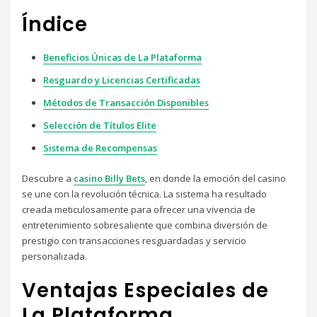
Índice
Beneficios Únicas de La Plataforma
Resguardo y Licencias Certificadas
Métodos de Transacción Disponibles
Selección de Títulos Elite
Sistema de Recompensas
Descubre a
casino Billy Bets
, en donde la emoción del casino
se une con la revolución técnica. La sistema ha resultado
creada meticulosamente para ofrecer una vivencia de
entretenimiento sobresaliente que combina diversión de
prestigio con transacciones resguardadas y servicio
personalizada.
Ventajas Especiales de
La Plataforma