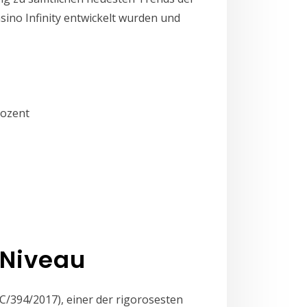
asino Infinity entwickelt wurden und
rozent
 Niveau
C/394/2017), einer der rigorosesten