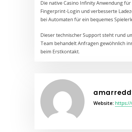
Die native Casino Infinity Anwendung für
Fingerprint-Login und verbesserte Ladeze
bei Automaten für ein bequemes Spielerle
Dieser technischer Support steht rund um
Team behandelt Anfragen gewöhnlich inn
beim Erstkontakt.
amarredd
Website:
https:/