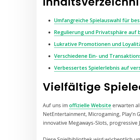
Inhaltsverzeichni
Umfangreiche Spielauswahl für be
Regulierung und Privatsphäre auf
Lukrative Promotionen und Loyal
Verschiedene Ein- und Transaktion
Verbessertes Spielerlebnis auf ve
Vielfältige Spie
Auf uns im
offizielle Website
erwarten al
NetEntertainment, Microgaming, Play’n GO
innovative Megaways-Slots, progressive J
Diese Spielbibliothek wird wöchentlich 