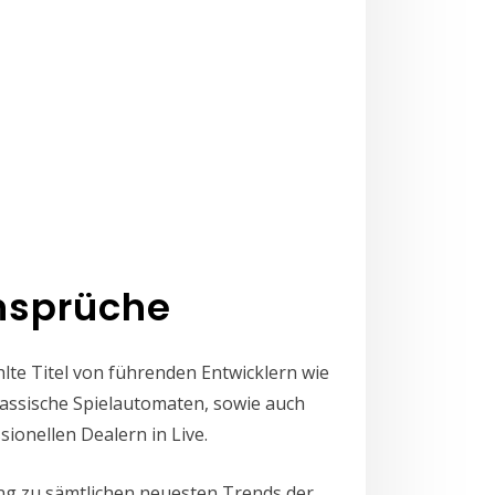
Ansprüche
lte Titel von führenden Entwicklern wie
lassische Spielautomaten, sowie auch
ionellen Dealern in Live.
ang zu sämtlichen neuesten Trends der