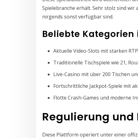
Spielebranche erhält. Sehr stolz sind wir
nirgends sonst verfügbar sind.
Beliebte Kategorien
Aktuelle Video-Slots mit starken 
Traditionelle Tischspiele wie 21, Rou
Live-Casino mit über 200 Tischen un
Fortschrittliche Jackpot-Spiele mit 
Flotte Crash-Games und moderne In
Regulierung und
Diese Plattform operiert unter einer off