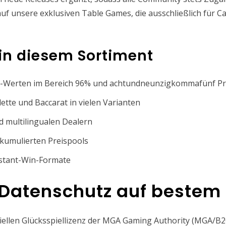
 auf unsere exklusiven Table Games, die ausschließlich für C
 in diesem Sortiment
RTP-Werten im Bereich 96% und achtundneunzigkommafünf P
lette und Baccarat in vielen Varianten
d multilingualen Dealern
akkumulierten Preispools
stant-Win-Formate
 Datenschutz auf bestem
iziellen Glücksspiellizenz der MGA Gaming Authority (MGA/B2