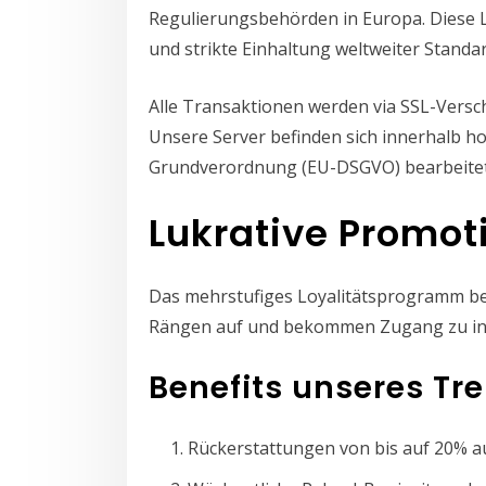
Regulierungsbehörden in Europa. Diese Li
und strikte Einhaltung weltweiter Stand
Alle Transaktionen werden via SSL-Versch
Unsere Server befinden sich innerhalb h
Grundverordnung (EU-DSGVO) bearbeitet
Lukrative Promo
Das mehrstufiges Loyalitätsprogramm belo
Rängen auf und bekommen Zugang zu indi
Benefits unseres T
Rückerstattungen von bis auf 20% a