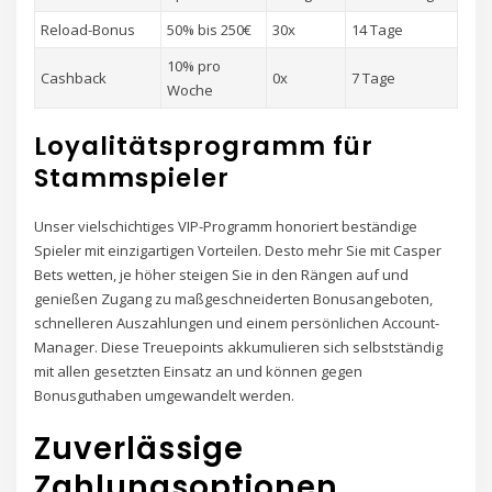
Reload-Bonus
50% bis 250€
30x
14 Tage
10% pro
Cashback
0x
7 Tage
Woche
Loyalitätsprogramm für
Stammspieler
Unser vielschichtiges VIP-Programm honoriert beständige
Spieler mit einzigartigen Vorteilen. Desto mehr Sie mit Casper
Bets wetten, je höher steigen Sie in den Rängen auf und
genießen Zugang zu maßgeschneiderten Bonusangeboten,
schnelleren Auszahlungen und einem persönlichen Account-
Manager. Diese Treuepoints akkumulieren sich selbstständig
mit allen gesetzten Einsatz an und können gegen
Bonusguthaben umgewandelt werden.
Zuverlässige
Zahlungsoptionen