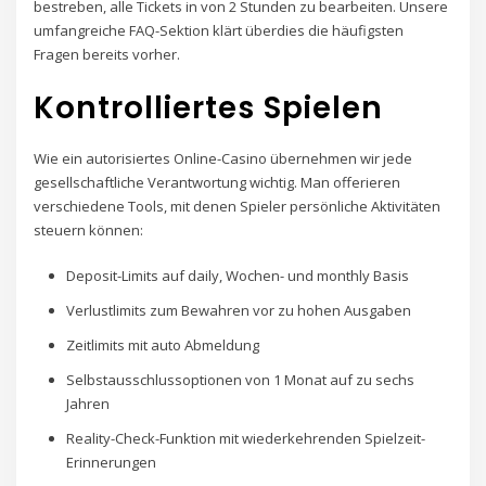
bestreben, alle Tickets in von 2 Stunden zu bearbeiten. Unsere
umfangreiche FAQ-Sektion klärt überdies die häufigsten
Fragen bereits vorher.
Kontrolliertes Spielen
Wie ein autorisiertes Online-Casino übernehmen wir jede
gesellschaftliche Verantwortung wichtig. Man offerieren
verschiedene Tools, mit denen Spieler persönliche Aktivitäten
steuern können:
Deposit-Limits auf daily, Wochen- und monthly Basis
Verlustlimits zum Bewahren vor zu hohen Ausgaben
Zeitlimits mit auto Abmeldung
Selbstausschlussoptionen von 1 Monat auf zu sechs
Jahren
Reality-Check-Funktion mit wiederkehrenden Spielzeit-
Erinnerungen