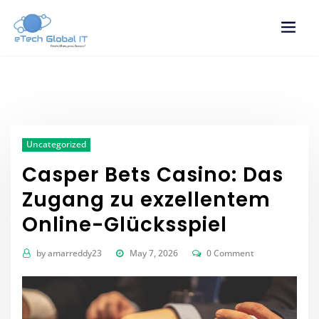
Skip
to
content
Uncategorized
Casper Bets Casino: Das
Zugang zu exzellentem
Online-Glücksspiel
by
amarreddy23
May 7, 2026
0 Comment