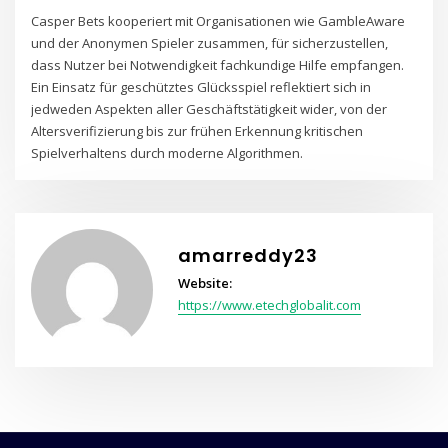
Casper Bets kooperiert mit Organisationen wie GambleAware
und der Anonymen Spieler zusammen, für sicherzustellen,
dass Nutzer bei Notwendigkeit fachkundige Hilfe empfangen.
Ein Einsatz für geschütztes Glücksspiel reflektiert sich in
jedweden Aspekten aller Geschäftstätigkeit wider, von der
Altersverifizierung bis zur frühen Erkennung kritischen
Spielverhaltens durch moderne Algorithmen.
amarreddy23
Website:
https://www.etechglobalit.com