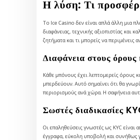
Η λύση: Τι προσφέρ
Το Ice Casino δεν είναι απλά άλλη μια
διαφάνειας, τεχνικής αξιοπιστίας και 
ζητήματα και τι μπορείς να περιμένεις αν
Διαφάνεια στους όρους 
Κάθε μπόνους έχει λεπτομερείς όρους κ
μπερδεύουν. Αυτό σημαίνει ότι θα γνωρί
περιορισμούς ανά χώρα. Η σαφήνεια αυτ
Σωστές διαδικασίες KY
Οι επαληθεύσεις γνωστές ως KYC είναι απ
έγγραφα, εύκολη υποβολή και συνήθως γ