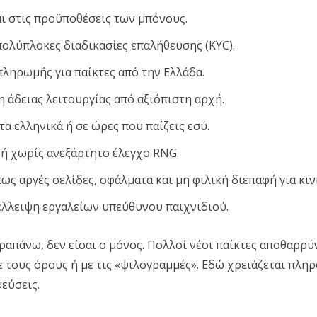
ι στις προϋποθέσεις των μπόνους.
πολύπλοκες διαδικασίες επαλήθευσης (KYC).
πληρωμής για παίκτες από την Ελλάδα.
 άδειας λειτουργίας από αξιόπιστη αρχή.
α ελληνικά ή σε ώρες που παίζεις εσύ.
 ή χωρίς ανεξάρτητο έλεγχο RNG.
ως αργές σελίδες, σφάλματα και μη φιλική διεπαφή για κιν
έλλειψη εργαλείων υπεύθυνου παιχνιδιού.
αραπάνω, δεν είσαι ο μόνος. Πολλοί νέοι παίκτες αποθαρρύ
ε τους όρους ή με τις «ψιλογραμμές». Εδώ χρειάζεται πλ
εύσεις.