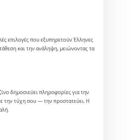
λές επιλογές που εξυπηρετούν Έλληνες
ατάθεση και την ανάληψη, μειώνοντας τα
αζίνο δημοσιεύει πληροφορίες για την
με την τύχη σου — την προστατεύει. Η
αλή.