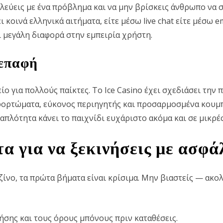
αλεύεις με ένα πρόβλημα και να μην βρίσκεις άνθρωπο να σ
κοινά ελληνικά αιτήματα, είτε μέσω live chat είτε μέσω em
ι μεγάλη διαφορά στην εμπειρία χρήστη.
ιεπαφή
ίο για πολλούς παίκτες. Το Ice Casino έχει σχεδιάσει την
 φορτώματα, εύκονος περιηγητής και προσαρμοσμένα κουμπι
πλότητα κάνει το παιχνίδι ευχάριστο ακόμα και σε μικρές
α για να ξεκινήσεις με ασφά
αζίνο, τα πρώτα βήματα είναι κρίσιμα. Μην βιαστείς — ακο
σης και τους όρους μπόνους πριν καταθέσεις.