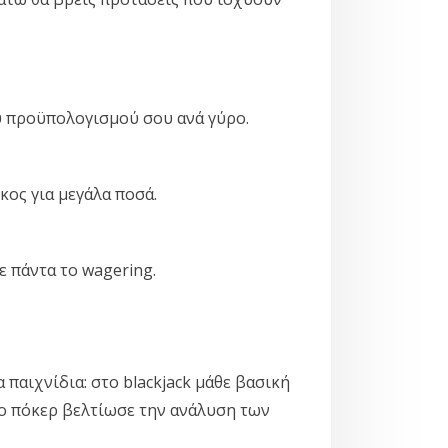
ου προϋπολογισμού σου ανά γύρο.
ος για μεγάλα ποσά.
 πάντα το wagering.
 παιχνίδια: στο blackjack μάθε βασική
το πόκερ βελτίωσε την ανάλυση των