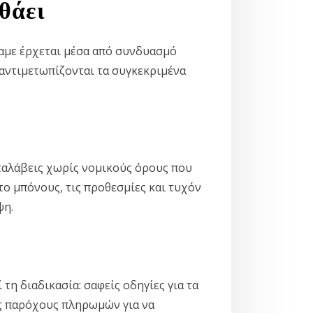
θάει
ραμε έρχεται μέσα από συνδυασμό
 αντιμετωπίζονται τα συγκεκριμένα
ταλάβεις χωρίς νομικούς όρους που
 το μπόνους, τις προθεσμίες και τυχόν
ψη.
τη διαδικασία: σαφείς οδηγίες για τα
υς παρόχους πληρωμών για να