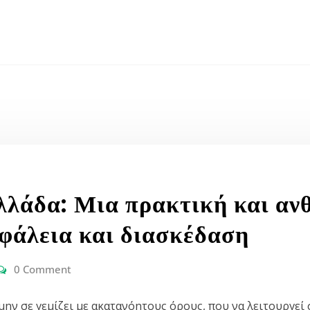
λλάδα: Μια πρακτική και αν
σφάλεια και διασκέδαση
0 Comment
 μην σε γεμίζει με ακατανόητους όρους, που να λειτουργεί