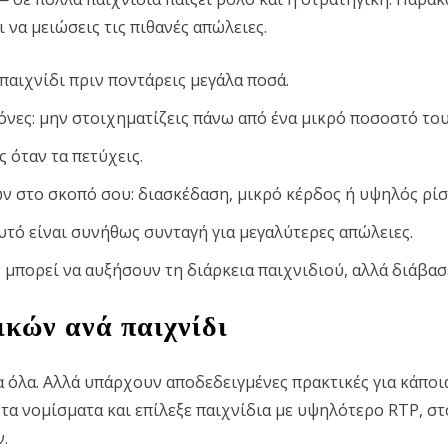
ι να μειώσεις τις πιθανές απώλειες.
παιχνίδι πριν ποντάρεις μεγάλα ποσά.
νόνες: μην στοιχηματίζεις πάνω από ένα μικρό ποσοστό τ
ς όταν τα πετύχεις.
 στο σκοπό σου: διασκέδαση, μικρό κέρδος ή υψηλός ρίσκ
τό είναι συνήθως συνταγή για μεγαλύτερες απώλειες.
μπορεί να αυξήσουν τη διάρκεια παιχνιδιού, αλλά διάβασε
κών ανά παιχνίδι
α όλα. Αλλά υπάρχουν αποδεδειγμένες πρακτικές για κάποια
 τα νομίσματα και επίλεξε παιχνίδια με υψηλότερο RTP, σ
.