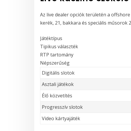
Az live dealer opciók területén a offshor
kerék, 21, bakkara és speciális műsorok 
Játéktípus
Tipikus választék
RTP tartomány
Népszerűség
Digitális slotok
Asztali játékok
Élő közvetítés
Progresszív slotok
Video kártyajáték