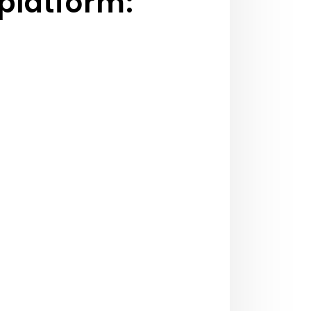
kplatform: