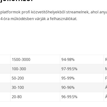
e platformok profi közvetítőhelyekből streamelnek, ahol any
24 óra működésben várják a felhasználókat.
1500-3000
94-98%
100-300
97-99.5%
50-200
95-99%
F
30-100
90-96%
20-80
96-99.5%
Á