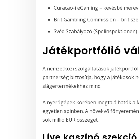
Curacao-i eGaming – kevésbé merev,
Brit Gambling Commission – brit szek
Svéd Szabályozó (Spelinspektionen) –
Játékportfólió vá
A nemzetközi szolgáltatások játékportfól
partnerség biztosítja, hogy a játékosok
slágertermékekhez mind.
A nyerőgépek körében megtalálhatók a Meg
egyetlen spinben. A növekvő főnyeremény 
sok millió EUR összeget.
Live kaszinó szekció