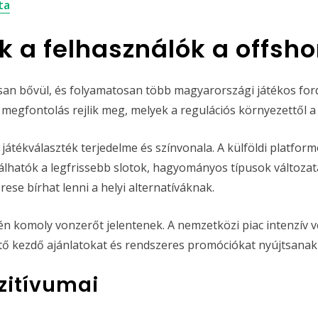
ta
 a felhasználók a offsho
san bővül, és folyamatosan több magyarországi játékos fordu
megfontolás rejlik meg, melyek a regulációs környezettől a
játékválaszték terjedelme és színvonala. A külföldi platfo
hatók a legfrissebb slotok, hagyományos típusok változatai 
se bírhat lenni a helyi alternatíváknak.
én komoly vonzerőt jelentenek. A nemzetközi piac intenzív
tő kezdő ajánlatokat és rendszeres promóciókat nyújtsanak
zitívumai