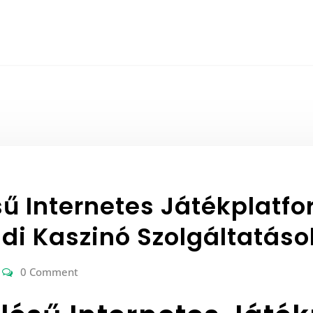
sű Internetes Játékplatfo
ldi Kaszinó Szolgáltatás
0 Comment