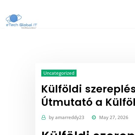
Skip
to
content
Uncategorized
Külföldi szereplé
Útmutató a Külfö
by
amarreddy23
May 27, 2026