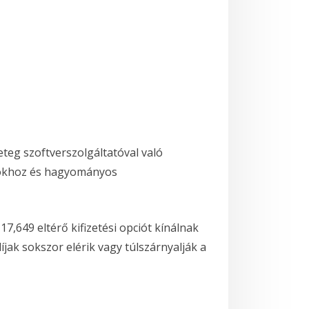
eteg szoftverszolgáltatóval való
ciókhoz és hagyományos
,649 eltérő kifizetési opciót kínálnak
ak sokszor elérik vagy túlszárnyalják a