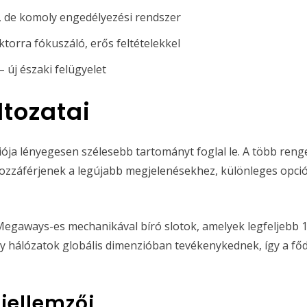
 de komoly engedélyezési rendszer
torra fókuszáló, erős feltételekkel
 új északi felügyelet
ltozatai
iója lényegesen szélesebb tartományt foglal le. A több reng
 hozzáférjenek a legújabb megjelenésekhez, különleges op
aways-es mechanikával bíró slotok, amelyek legfeljebb 117
hálózatok globális dimenzióban tevékenykednek, így a fődíj
 jellemzői