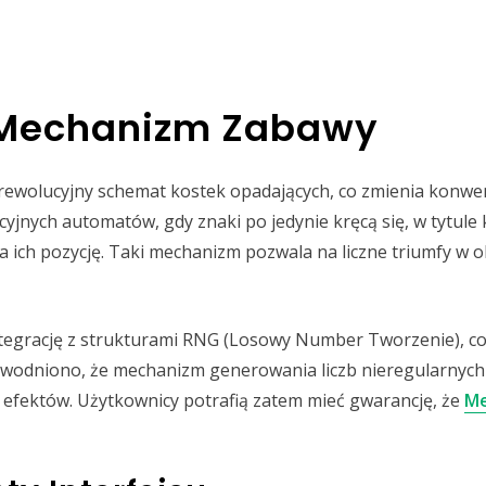
Mechanizm Zabawy
rewolucyjny schemat kostek opadających, co zmienia konwen
yjnych automatów, gdy znaki po jedynie kręcą się, w tytul
na ich pozycję. Taki mechanizm pozwala na liczne triumfy w 
integrację z strukturami RNG (Losowy Number Tworzenie), c
owodniono, że mechanizm generowania liczb nieregularnych
efektów. Użytkownicy potrafią zatem mieć gwarancję, że
Me