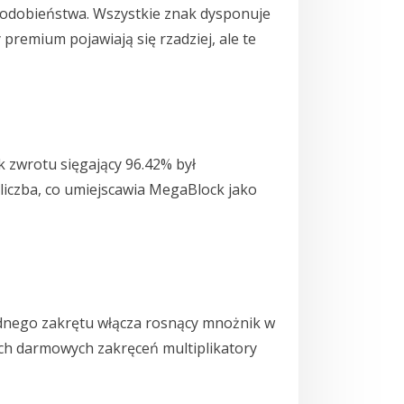
dobieństwa. Wszystkie znak dysponuje
premium pojawiają się rzadziej, ale te
 zwrotu sięgający 96.42% był
liczba, co umiejscawia MegaBlock jako
ednego zakrętu włącza rosnący mnożnik w
ach darmowych zakręceń multiplikatory