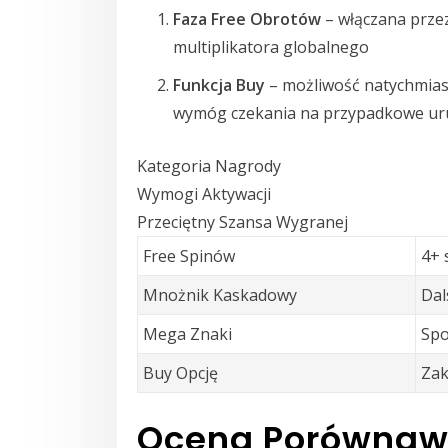
Faza Free Obrotów
– włączana prze
multiplikatora globalnego
Funkcja Buy
– możliwość natychmiast
wymóg czekania na przypadkowe ur
Kategoria Nagrody
Wymogi Aktywacji
Przeciętny Szansa Wygranej
Free Spinów
4+ 
Mnożnik Kaskadowy
Dal
Mega Znaki
Spo
Buy Opcję
Zak
Ocena Porównaw