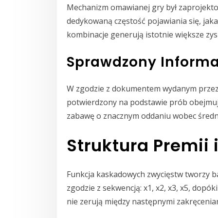
Mechanizm omawianej gry był zaprojekt
dedykowaną częstość pojawiania się, jaka
kombinacje generują istotnie większe zys
Sprawdzony Informa
W zgodzie z dokumentem wydanym przez l
potwierdzony na podstawie prób obejmując
zabawę o znacznym oddaniu wobec średnie
Struktura Premii
Funkcja kaskadowych zwycięstw tworzy b
zgodzie z sekwencją: x1, x2, x3, x5, do
nie zerują między następnymi zakręceniam