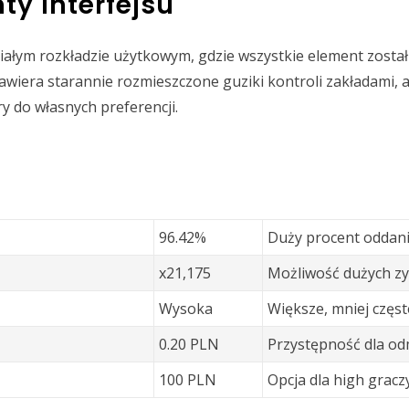
y Interfejsu
iałym rozkładzie użytkowym, gdzie wszystkie element został
zawiera starannie rozmieszczone guziki kontroli zakładami, 
y do własnych preferencji.
96.42%
Duży procent oddan
x21,175
Możliwość dużych z
Wysoka
Większe, mniej częs
0.20 PLN
Przystępność dla o
100 PLN
Opcja dla high gracz