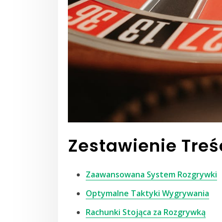
Zestawienie Treś
Zaawansowana System Rozgrywki
Optymalne Taktyki Wygrywania
Rachunki Stojąca za Rozgrywką