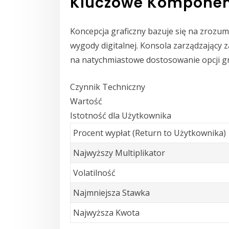
Kluczowe Komponent
Koncepcja graficzny bazuje się na zrozum
wygody digitalnej. Konsola zarządzający 
na natychmiastowe dostosowanie opcji gr
Czynnik Techniczny
Wartość
Istotność dla Użytkownika
Procent wypłat (Return to Użytkownika)
Najwyższy Multiplikator
Volatilność
Najmniejsza Stawka
Najwyższa Kwota