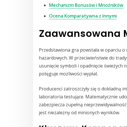
Mechanizm Bonusów i Mnożników
Ocena Komparatywna z Innymi
Zaawansowana 
Przedstawiona gra powstała w oparciu o 
hazardowych. W przeciwieństwie do tradyc
usunięcie symboli i opadnięcie świeżych 
potęguje możliwości wypłat.
Producenci zatroszczyły się o dokładną 
laboratoria testujące. Matematycznie ud
zabezpiecza zupełną nieprzewidywalność 
jest niezależny od minionych wyników.