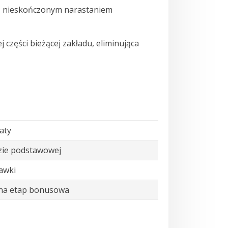
 z nieskończonym narastaniem
części bieżącej zakładu, eliminująca
aty
azie podstawowej
tawki
na etap bonusowa