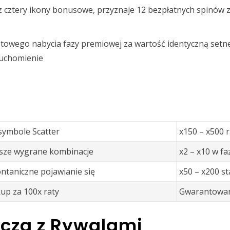
z cztery ikony bonusowe, przyznaje 12 bezpłatnych spinów
owego nabycia fazy premiowej za wartość identyczną setnej 
uchomienie
symbole Scatter
x150 – x500 r
sze wygrane kombinacje
x2 – x10 w f
ntaniczne pojawianie się
x50 – x200 s
up za 100x raty
Gwarantowa
cza z Rywalami