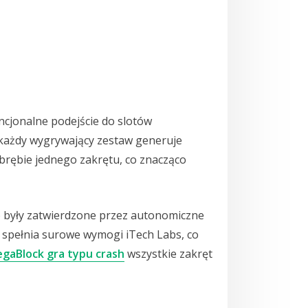
cjonalne podejście do slotów
e każdy wygrywający zestaw generuje
obrębie jednego zakrętu, co znacząco
o były zatwierdzone przez autonomiczne
 spełnia surowe wymogi iTech Labs, co
gaBlock gra typu crash
wszystkie zakręt