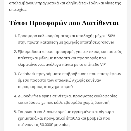
απολαμβάνουν πραγματικά και αληθινά τα κέρδη και νίκες της
επιτυχίας.
Τύποι Προσφορών που Διατίθενται
Προσφορά καλωσορίσματος και υποδοχής μέχρι 150%
στην πρώτη κατάθεση με χαμηλές απαιτήσεις rollover
Εβδομαδιαία reload προσφορές για τακτικούς και πιστούς
παίκτες και μέλη με ποσοστά και προσφορές που
κλιμακώνονται ανάλογα πάντα με το επίπεδο VIP
Cashback προγράμματα επιβράβευσης που επιστρέφουν
άμεσα ποσοστό των απωλειών χωρίς κανέναν
περιορισμούς στοιχηματισμού
Δωρεάν free spins σε νέες και πρόσφατες κυκλοφορίες
και εκδόσεις games κάθε εβδομάδα χωρίς διακοπή
Τουρνουά και διαγωνισμοί με εγγυημένα και σίγουρα
χρηματικά και πραγματικά έπαθλα και βραβεία που
φτάνουν τις 50.000€ μηνιαίως