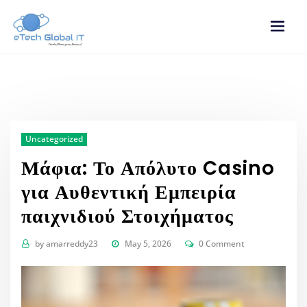
Skip
to
content
Uncategorized
Μάφια: Το Απόλυτο Casino
για Αυθεντική Εμπειρία
παιχνιδιού Στοιχήματος
by
amarreddy23
May 5, 2026
0 Comment