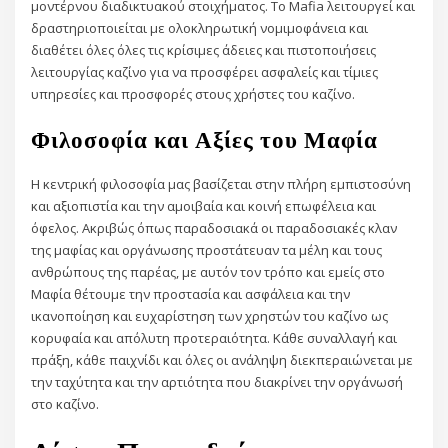
μοντέρνου διαδικτυακού στοιχήματος. Το Mafia λειτουργεί και
δραστηριοποιείται με ολοκληρωτική νομιμοφάνεια και
διαθέτει όλες όλες τις κρίσιμες άδειες και πιστοποιήσεις
λειτουργίας καζίνο για να προσφέρει ασφαλείς και τίμιες
υπηρεσίες και προσφορές στους χρήστες του καζίνο.
Φιλοσοφία και Αξίες του Μαφία
Η κεντρική φιλοσοφία μας βασίζεται στην πλήρη εμπιστοσύνη
και αξιοπιστία και την αμοιβαία και κοινή επωφέλεια και
όφελος. Ακριβώς όπως παραδοσιακά οι παραδοσιακές κλαν
της μαφίας και οργάνωσης προστάτευαν τα μέλη και τους
ανθρώπους της παρέας, με αυτόν τον τρόπο και εμείς στο
Μαφία θέτουμε την προστασία και ασφάλεια και την
ικανοποίηση και ευχαρίστηση των χρηστών του καζίνο ως
κορυφαία και απόλυτη προτεραιότητα. Κάθε συναλλαγή και
πράξη, κάθε παιχνίδι και όλες οι ανάληψη διεκπεραιώνεται με
την ταχύτητα και την αρτιότητα που διακρίνει την οργάνωσή
στο καζίνο.