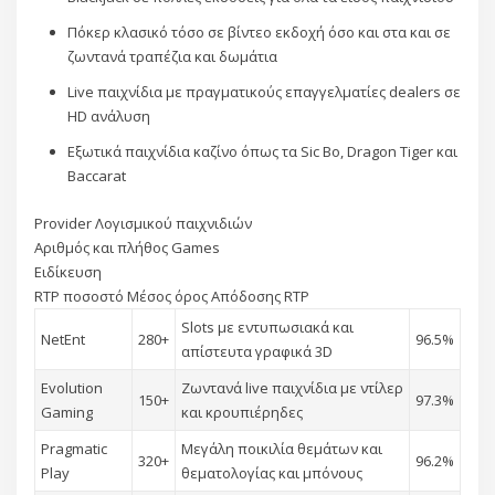
Πόκερ κλασικό τόσο σε βίντεο εκδοχή όσο και στα και σε
ζωντανά τραπέζια και δωμάτια
Live παιχνίδια με πραγματικούς επαγγελματίες dealers σε
HD ανάλυση
Εξωτικά παιχνίδια καζίνο όπως τα Sic Bo, Dragon Tiger και
Baccarat
Provider Λογισμικού παιχνιδιών
Αριθμός και πλήθος Games
Ειδίκευση
RTP ποσοστό Μέσος όρος Απόδοσης RTP
Slots με εντυπωσιακά και
NetEnt
280+
96.5%
απίστευτα γραφικά 3D
Evolution
Ζωντανά live παιχνίδια με ντίλερ
150+
97.3%
Gaming
και κρουπιέρηδες
Pragmatic
Μεγάλη ποικιλία θεμάτων και
320+
96.2%
Play
θεματολογίας και μπόνους