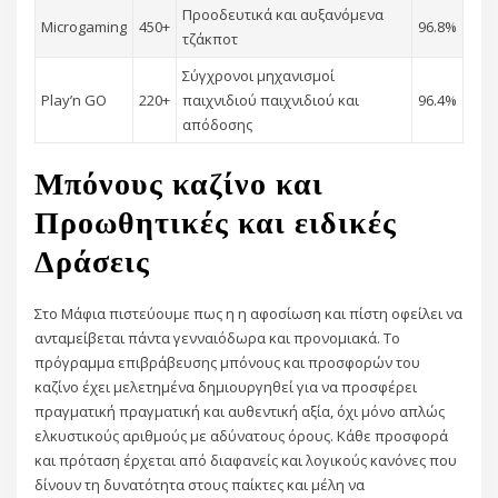
Προοδευτικά και αυξανόμενα
Microgaming
450+
96.8%
τζάκποτ
Σύγχρονοι μηχανισμοί
Play’n GO
220+
παιχνιδιού παιχνιδιού και
96.4%
απόδοσης
Μπόνους καζίνο και
Προωθητικές και ειδικές
Δράσεις
Στο Μάφια πιστεύουμε πως η η αφοσίωση και πίστη οφείλει να
ανταμείβεται πάντα γενναιόδωρα και προνομιακά. Το
πρόγραμμα επιβράβευσης μπόνους και προσφορών του
καζίνο έχει μελετημένα δημιουργηθεί για να προσφέρει
πραγματική πραγματική και αυθεντική αξία, όχι μόνο απλώς
ελκυστικούς αριθμούς με αδύνατους όρους. Κάθε προσφορά
και πρόταση έρχεται από διαφανείς και λογικούς κανόνες που
δίνουν τη δυνατότητα στους παίκτες και μέλη να