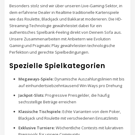
Besonders stolz sind wir über unseren Live-Gaming-Sektor, in
dem erfahrene Dealer in Realtime traditionelle Kartenspiele
wie das Roulette, Blackjack und Bakkarat moderieren. Die HD-
Streaming-Technologie gewährleistet dabei für ein
authentisches Spielbank-Feeling direkt von Deinem Sofa aus.
Unsere Zusammenarbeiten mit Anbietern wie Evolution
Gaming und Pragmatic Play gewährleisten technologische
Perfektion und gerechte Spielbedingungen.
Spezielle Spielkategorien
Megaways-Spiele:
Dynamische Auszahlungslinien mit bis
auf einhundertsiebzehntausend Win-Ways pro Drehung
Jackpot-Slots:
Progressive Preisgelder, die häufig
sechsstellige Beträge erreichen
Klassische Tischspiele:
Echte Varianten von dem Poker,
Blackjack und Roulette mit verschiedenen Einsatzlimits
Exklusive Turniere:
Wöchentliche Contests mit lukrativen
Preispools für unsere Community