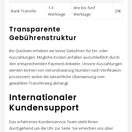
1-3
drei bis fünf
Bank Transfer
20€
Werktage
Werktage
Transparente
Gebührenstruktur
Bei Quickwin erheben wir keine Gebühren für Ein- oder
Auszahlungen. Mögliche Kosten anfallen ausschließlich durch
den entsprechenden Payment-Anbieter. Unsere Auszahlungen
werden binnen von vierundzwanzig Stunden nach Verifikation
prozessiert, wobei die tatsächliche Überweisung vom
gewählten Transferweg abhängt.
Internationaler
Kundensupport
Das erfahrenes Kundenservice-Team steht Ihnen
durchgehend um die Uhr zur Seite. Sie erreichen uns über