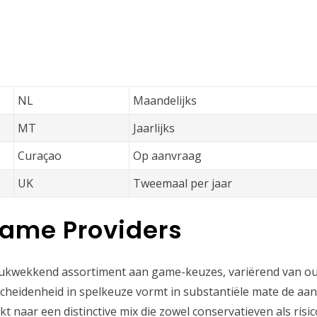
NL
Maandelijks
MT
Jaarlijks
Curaçao
Op aanvraag
UK
Tweemaal per jaar
ame Providers
ukwekkend assortiment aan game-keuzes, variërend van oud
rscheidenheid in spelkeuze vormt in substantiële mate de aa
t naar een distinctive mix die zowel conservatieven als risi