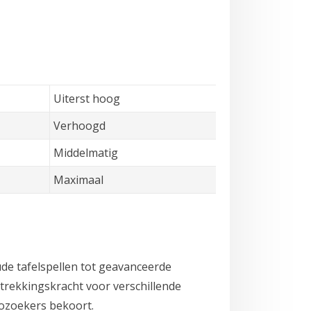
Uiterst hoog
Verhoogd
Middelmatig
Maximaal
e tafelspellen tot geavanceerde
ntrekkingskracht voor verschillende
cozoekers bekoort.