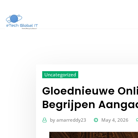
Skip
to
content
Uncategorized
Gloednieuwe Onli
Begrijpen Aang
by
amarreddy23
May 4, 2026