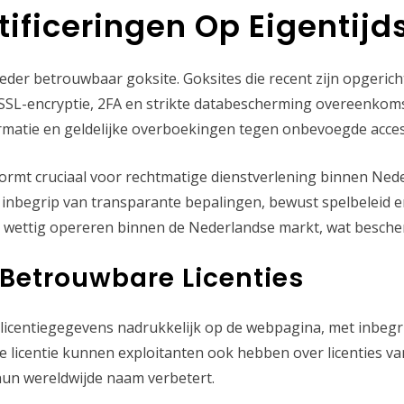
tificeringen Op Eigentijd
ieder betrouwbaar goksite. Goksites die recent zijn opgeric
t SSL-encryptie, 2FA en strikte databescherming overeenkoms
rmatie en geldelijke overboekingen tegen onbevoegde acces
 vormt cruciaal voor rechtmatige dienstverlening binnen Ned
t inbegrip van transparante bepalingen, bewust spelbeleid e
 wettig opereren binnen de Nederlandse markt, wat besche
Betrouwbare Licenties
 licentiegegevens nadrukkelijk op de webpagina, met inbegr
se licentie kunnen exploitanten ook hebben over licenties 
hun wereldwijde naam verbetert.