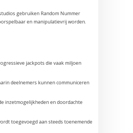
e studios gebruiken Random Nummer
voorspelbaar en manipulatievrij worden.
ressieve jackpots die vaak miljoen
, waarin deelnemers kunnen communiceren
ende inzetmogelijkheden en doordachte
 wordt toegevoegd aan steeds toenemende