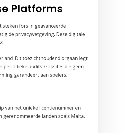
se Platforms
ht steken fors in geavanceerde
tig de privacywetgeving. Deze digitale
s.
erland. Dit toezichthoudend orgaan legt
n periodieke audits. Goksites die geen
rming garandeert aan spelers.
ip van het unieke licentienummer en
van gerenommeerde landen zoals Malta,