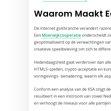
Waarom Maakt Ee
De internet gokbranche verandert razend
Een
Moerwijkcooperatie
onderscheidt zi
geoptimaliseerd op de verwachtingen van 
creatieve speelbeleving om zich te differe
Hedendaagsheid gaat verderover dan alle
HTML5-spellen, crypto-acceptatie en kuns
vormgevings- benadering, waarin elk asp
Conform een analyse van de KSA stijgt de
resulteert in een instroom van zowel Ned
en verhoogt de niveaus voor alle partijen 