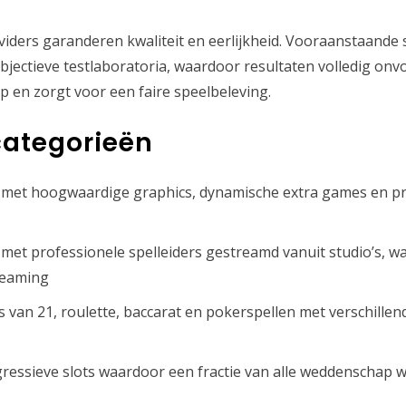
ders garanderen kwaliteit en eerlijkheid. Vooraanstaand
objectieve testlaboratoria, waardoor resultaten volledig on
 en zorgt voor een faire speelbeleving.
categorieën
et hoogwaardige graphics, dynamische extra games en prog
 met professionele spelleiders gestreamd vanuit studio’s
treaming
es van 21, roulette, baccarat en pokerspellen met verschill
essieve slots waardoor een fractie van alle weddenschap