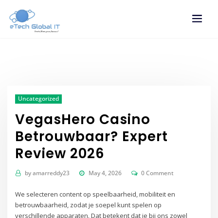
Skip
to
content
Uncategorized
VegasHero Casino
Betrouwbaar? Expert
Review 2026
by
amarreddy23
May 4, 2026
0 Comment
We selecteren content op speelbaarheid, mobiliteit en
betrouwbaarheid, zodat je soepel kunt spelen op
verschillende apparaten. Dat betekent dat je bij ons zowel